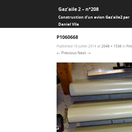
Gaz'aile 2 – n°208
Construction d'un avion Gaz'aile2 par
Daniel Vila
P1060668
Published
19 juillet 2014
at
2048 × 1536
in
Fin
← Previous
Next →