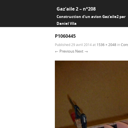
Gaz'aile 2 – n°208
Construction d'un avion Gaz'aile2 par
Daniel Vila
P1060445
Published
29 avril 2014
at
1536 × 2048
in
Cons
← Previous
Next →