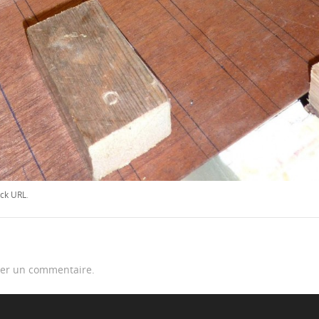
ck URL
.
er un commentaire.