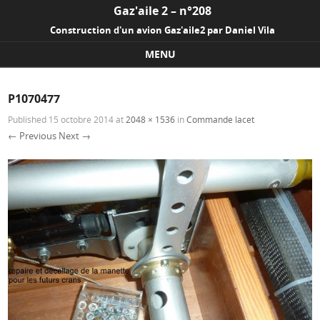
Gaz'aile 2 – n°208
Construction d'un avion Gaz'aile2 par Daniel Vila
MENU
Skip to content
P1070477
Published
15 octobre 2014
at
2048 × 1536
in
Commande lacet
← Previous
Next →