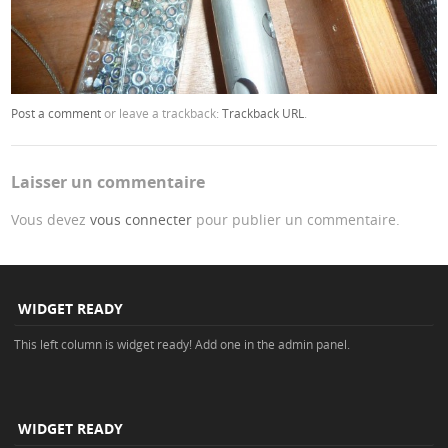
Post a comment
or leave a trackback:
Trackback URL
.
Laisser un commentaire
Vous devez
vous connecter
pour publier un commentaire.
WIDGET READY
This left column is widget ready! Add one in the admin panel.
WIDGET READY