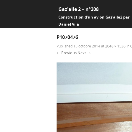
Gaz'aile 2 – n°208
Construction d'un avion Gaz'aile2 par
Daniel Vila
P1070476
Published
15 octobre 2014
at
2048 × 1536
in
← Previous
Next →