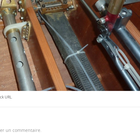
ck URL
.
er un commentaire.