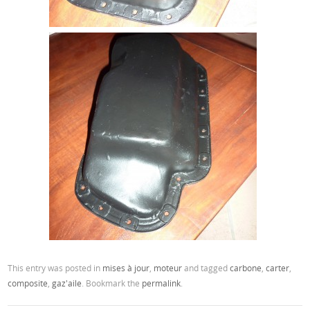
This entry was posted in
mises à jour
,
moteur
and tagged
carbone
,
carter
,
composite
,
gaz'aile
. Bookmark the
permalink
.