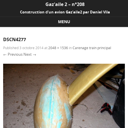
Gaz'aile 2 – n°208
Construction d'un avion Gaz'aile2 par Daniel Vila
MENU
Skip to content
DSCN4277
Published
3 octobre 2014
at
2048 × 1536
in
Carenage train principal
← Previous
Next →