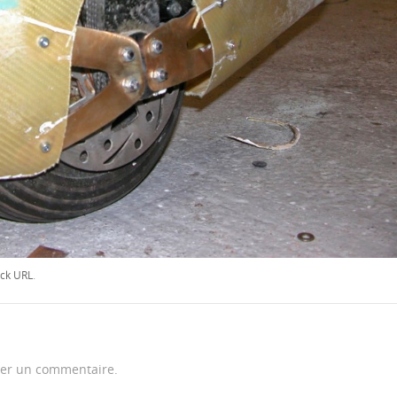
ck URL
.
er un commentaire.