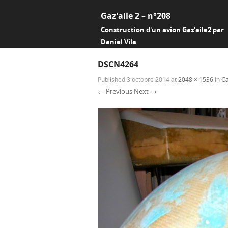
Gaz'aile 2 – n°208
Construction d'un avion Gaz'aile2 par
Daniel Vila
DSCN4264
Published
3 octobre 2014
at
2048 × 1536
in
Ca
← Previous
Next →