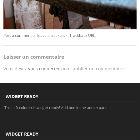
Post a comment
or leave a trackback:
Trackback URL
.
Laisser un commentaire
Vous devez
vous connecter
pour publier un commentaire.
WIDGET READY
This left column is widget ready! Add one in the admin panel.
WIDGET READY