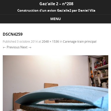
Gaz'aile 2 – n°208
Construction d'un avion Gaz'aile2 par Daniel Vila
MENU
Skip to content
DSCN4259
Published
3 octobre 2014
at
2048 × 1536
in
Carenage train principal
← Previous
Next →