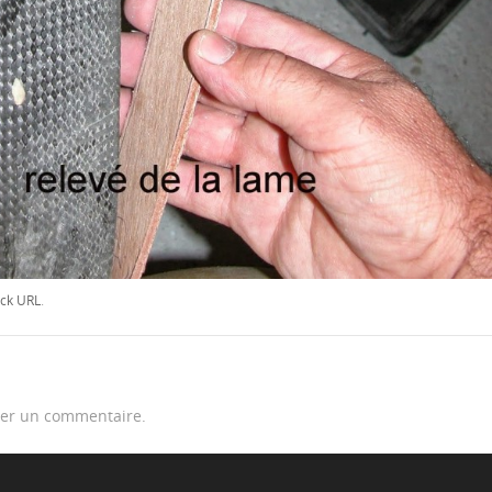
ck URL
.
er un commentaire.