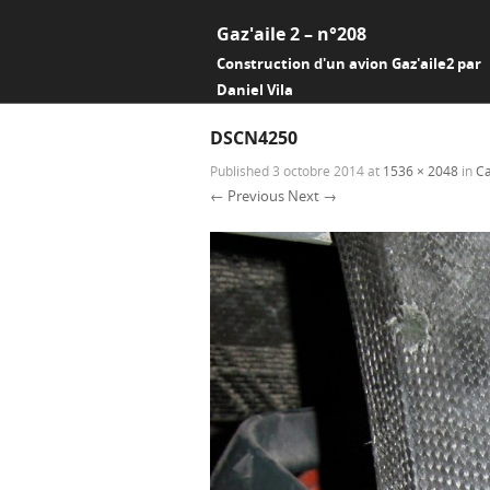
Gaz'aile 2 – n°208
Construction d'un avion Gaz'aile2 par
Daniel Vila
DSCN4250
Published
3 octobre 2014
at
1536 × 2048
in
Ca
← Previous
Next →