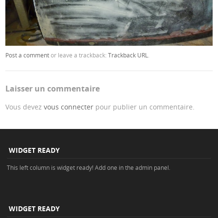
Post a comment
or leave a trackback:
Trackback URL
.
Laisser un commentaire
Vous devez
vous connecter
pour publier un commentaire.
WIDGET READY
This left column is widget ready! Add one in the admin panel.
WIDGET READY