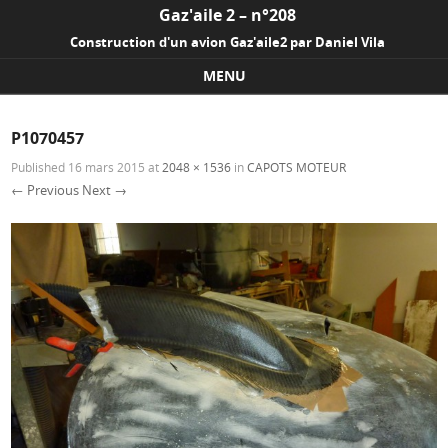
Gaz'aile 2 – n°208
Construction d'un avion Gaz'aile2 par Daniel Vila
MENU
Skip to content
P1070457
Published
16 mars 2015
at
2048 × 1536
in
CAPOTS MOTEUR
← Previous
Next →