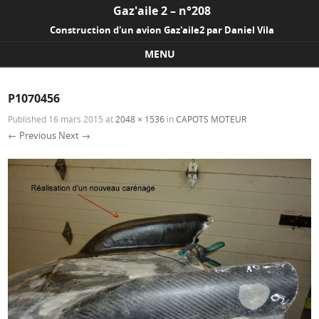
Gaz'aile 2 – n°208
Construction d'un avion Gaz'aile2 par Daniel Vila
MENU
Skip to content
P1070456
Published
16 mars 2015
at
2048 × 1536
in
CAPOTS MOTEUR
← Previous
Next →