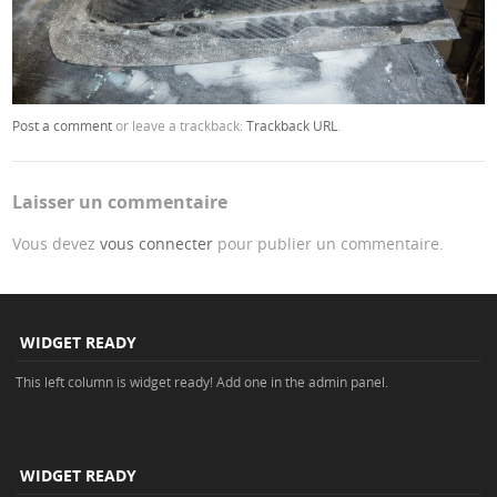
Post a comment
or leave a trackback:
Trackback URL
.
Laisser un commentaire
Vous devez
vous connecter
pour publier un commentaire.
WIDGET READY
This left column is widget ready! Add one in the admin panel.
WIDGET READY