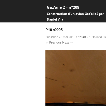
Gaz'aile 2 – n°208
Construction d'un avion Gaz'aile2 par
Daniel Vila
P1070995
Published
26 mai 2015
at
2048 × 1536
in
VERR
← Previous
Next →