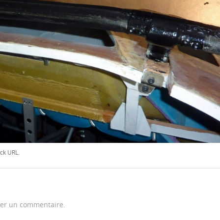
ck URL
.
er un commentaire.