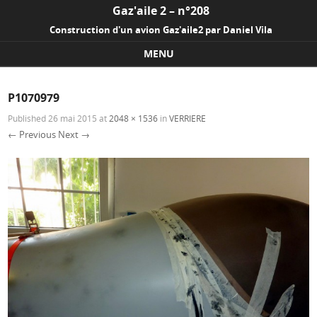
Gaz'aile 2 – n°208
Construction d'un avion Gaz'aile2 par Daniel Vila
MENU
Skip to content
P1070979
Published
26 mai 2015
at
2048 × 1536
in
VERRIERE
← Previous
Next →