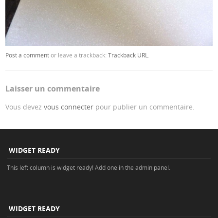
Post a comment
or leave a trackback:
Trackback URL
.
Laisser un commentaire
Vous devez
vous connecter
pour publier un commentaire.
WIDGET READY
This left column is widget ready! Add one in the admin panel.
WIDGET READY