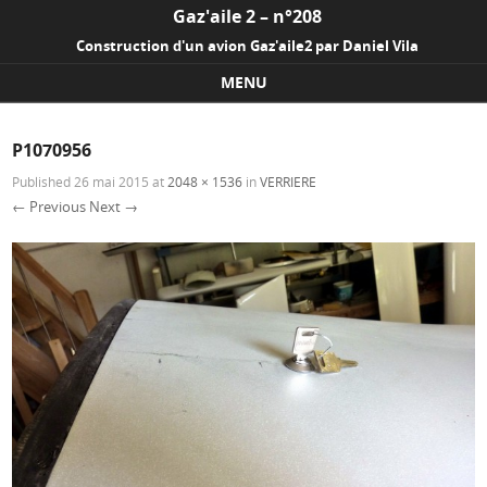
Gaz'aile 2 – n°208
Construction d'un avion Gaz'aile2 par Daniel Vila
MENU
Skip to content
P1070956
Published
26 mai 2015
at
2048 × 1536
in
VERRIERE
← Previous
Next →