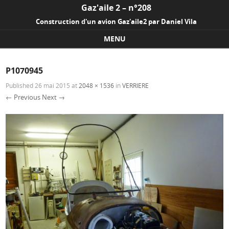
Gaz'aile 2 – n°208
Construction d'un avion Gaz'aile2 par Daniel Vila
MENU
Skip to content
P1070945
Published
26 mai 2015
at
2048 × 1536
in
VERRIERE
← Previous
Next →