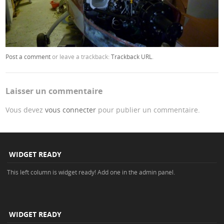
Post a comment
or leave a trackback:
Trackback URL
.
Laisser un commentaire
Vous devez
vous connecter
pour publier un commentaire.
WIDGET READY
This left column is widget ready! Add one in the admin panel.
WIDGET READY