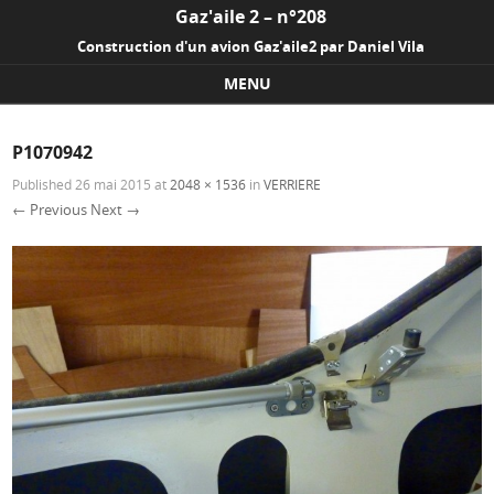
Gaz'aile 2 – n°208
Construction d'un avion Gaz'aile2 par Daniel Vila
MENU
Skip to content
P1070942
Published
26 mai 2015
at
2048 × 1536
in
VERRIERE
← Previous
Next →