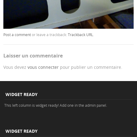
Post a comment
or leave a trackback:
Trackback URL
.
Laisser un commentaire
Vous devez
vous connecter
pour publier un commentaire.
WIDGET READY
This left column is widget ready! Add one in the admin panel.
WIDGET READY