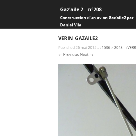
Gaz'aile 2 – n°208
Construction d'un avion Gaz'aile2 par
Daniel Vila
VERIN_GAZAILE2
Published
26 mai 2015
at
1536 × 2048
in
VERR
← Previous
Next →