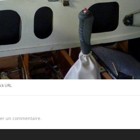
ck URL
.
er un commentaire.