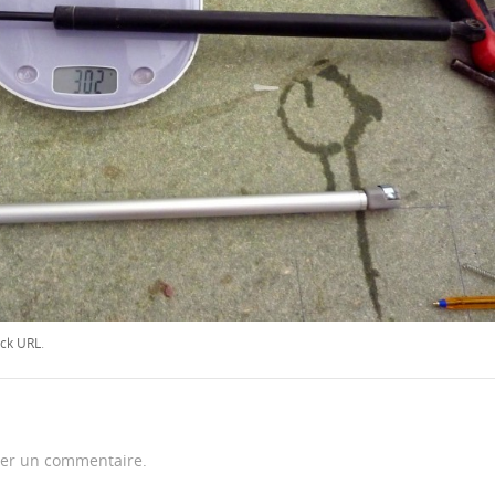
ck URL
.
er un commentaire.