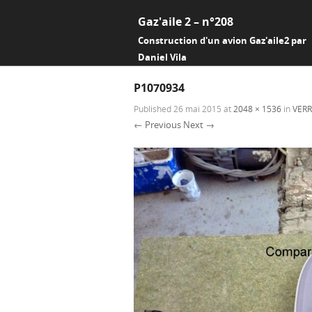
Gaz'aile 2 – n°208
Construction d'un avion Gaz'aile2 par
Daniel Vila
P1070934
Published
26 mai 2015
at
2048 × 1536
in
VERR
← Previous
Next →