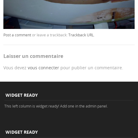
Post a comment
or leave a trackback:
Trackback URL
.
Laisser un commentaire
Vous devez
vous connecter
pour publier un commentaire.
WIDGET READY
This left column is widget ready! Add one in the admin panel.
WIDGET READY