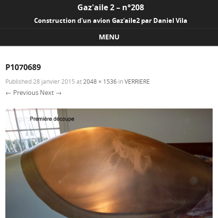
Gaz'aile 2 – n°208
Construction d'un avion Gaz'aile2 par Daniel Vila
MENU
Skip to content
P1070689
Published
28 janvier 2015
at
2048 × 1536
in
VERRIERE
← Previous
Next →