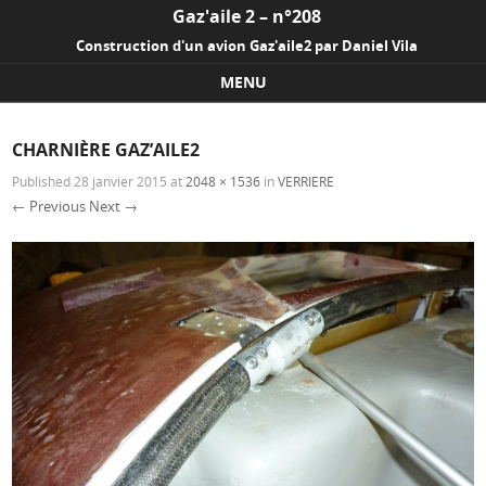
Gaz'aile 2 – n°208
Construction d'un avion Gaz'aile2 par Daniel Vila
MENU
Skip to content
CHARNIÈRE GAZ’AILE2
Published
28 janvier 2015
at
2048 × 1536
in
VERRIERE
← Previous
Next →