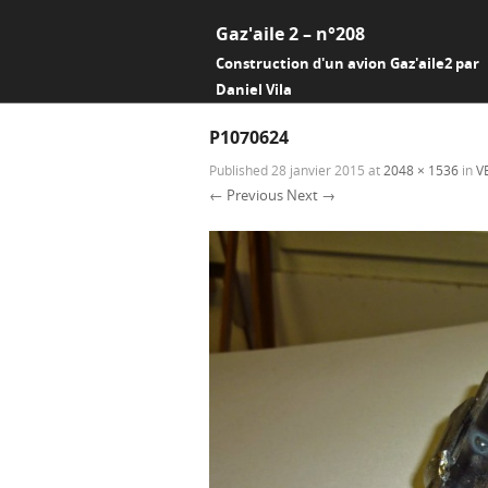
Gaz'aile 2 – n°208
Construction d'un avion Gaz'aile2 par
Daniel Vila
P1070624
Published
28 janvier 2015
at
2048 × 1536
in
V
← Previous
Next →