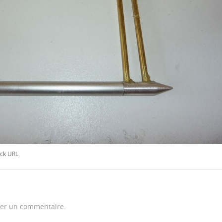
ck URL
.
er un commentaire.