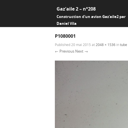
Gaz'aile 2 – n°208
Construction d'un avion Gaz'aile2 par
Daniel Vila
P1080001
Published
20 mai 2015
at
2048 × 1536
in
tube 
← Previous
Next →