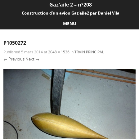
Gaz'aile 2 – n°208
Construction d'un avion Gaz'aile2 par Daniel Vila
MENU
Skip to content
P1050272
Published
5 mars 2014
at
2048 × 1536
in
TRAIN PRINCIPAL
← Previous
Next →