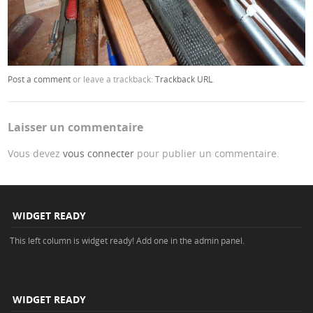
Post a comment
or leave a trackback:
Trackback URL
.
Laisser un commentaire
Vous devez
vous connecter
pour publier un commentaire.
WIDGET READY
This left column is widget ready! Add one in the admin panel.
WIDGET READY