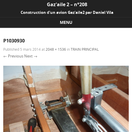
Gaz'aile 2 – n°208
Construction d'un avion Gaz'aile2 par Daniel Vila
MENU
Skip to content
P1030930
Published
5 mars 2014
at
2048 × 1536
in
TRAIN PRINCIPAL
← Previous
Next →