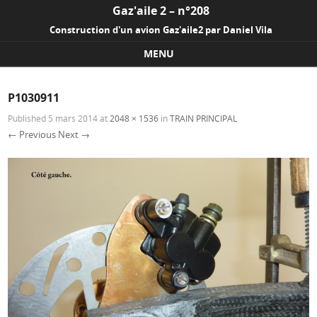
Gaz'aile 2 – n°208
Construction d'un avion Gaz'aile2 par Daniel Vila
MENU
Skip to content
P1030911
Published
5 mars 2014
at
2048 × 1536
in
TRAIN PRINCIPAL
← Previous
Next →