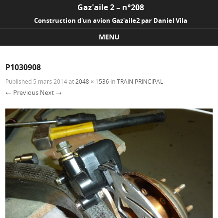
Gaz'aile 2 – n°208
Construction d'un avion Gaz'aile2 par Daniel Vila
MENU
Skip to content
P1030908
Published
5 mars 2014
at
2048 × 1536
in
TRAIN PRINCIPAL
← Previous
Next →