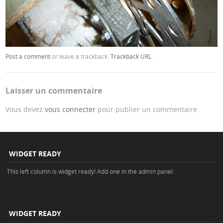
Post a comment
or leave a trackback:
Trackback URL
.
Laisser un commentaire
Vous devez
vous connecter
pour publier un commentaire.
WIDGET READY
This left column is widget ready! Add one in the admin panel.
WIDGET READY