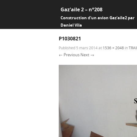
Gaz'aile 2 – n°208
Construction d'un avion Gaz'aile2 par
Daniel Vila
P1030821
Published
5 mars 2014
at
1536 × 2048
in
TRAI
← Previous
Next →