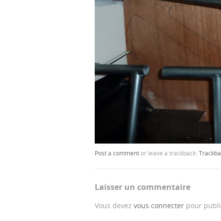
Post a comment
or leave a trackback:
Trackba
Laisser un commentaire
Vous devez
vous connecter
pour publi