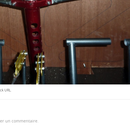
ck URL
.
er un commentaire.