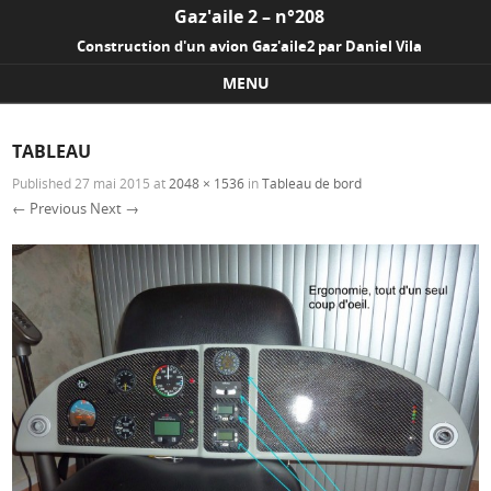
Gaz'aile 2 – n°208
Construction d'un avion Gaz'aile2 par Daniel Vila
MENU
Skip to content
TABLEAU
Published
27 mai 2015
at
2048 × 1536
in
Tableau de bord
← Previous
Next →