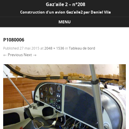
Gaz'aile 2 – n°208
Construction d'un avion Gaz'aile2 par Daniel Vila
MENU
Skip to content
P1080006
Published
27 mai 2015
at
2048 × 1536
in
Tableau de bord
← Previous
Next →