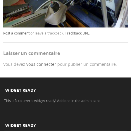
Post a comment
or leave a trackback:
Trackback URL
.
Laisser un commentaire
Vous devez
vous connecter
pour publier un commentaire.
WIDGET READY
This left column is widget ready! Add one in the admin panel.
WIDGET READY