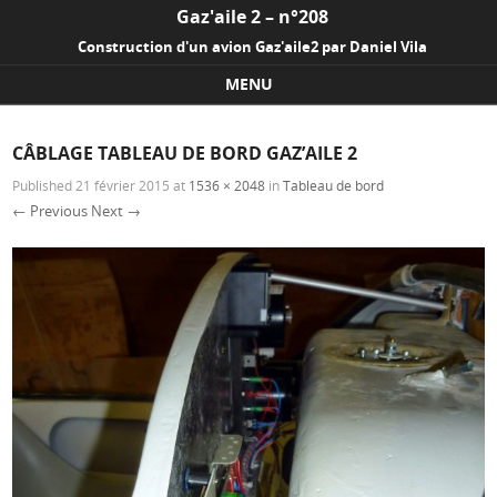
Gaz'aile 2 – n°208
Construction d'un avion Gaz'aile2 par Daniel Vila
MENU
Skip to content
CÂBLAGE TABLEAU DE BORD GAZ’AILE 2
Published
21 février 2015
at
1536 × 2048
in
Tableau de bord
← Previous
Next →