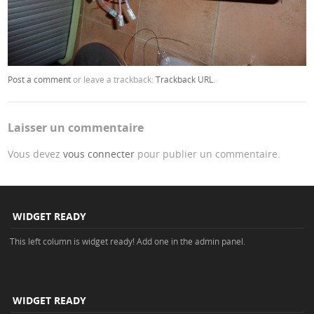
Post a comment
or leave a trackback:
Trackback URL
.
Laisser un commentaire
Vous devez
vous connecter
pour publier un commentaire.
WIDGET READY
This left column is widget ready! Add one in the admin panel.
WIDGET READY