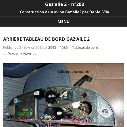
Gaz'aile 2 – n°208
Construction d'un avion Gaz'aile2 par Daniel Vila
MENU
Skip to content
ARRIÈRE TABLEAU DE BORD GAZ’AILE 2
Published
21 février 2015
at
2048 × 1536
in
Tableau de bord
← Previous
Next →