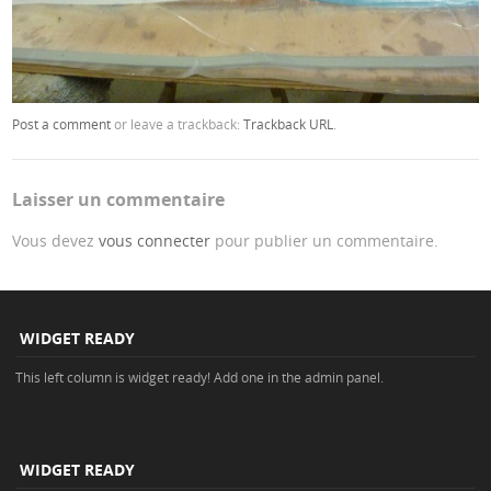
Post a comment
or leave a trackback:
Trackback URL
.
Laisser un commentaire
Vous devez
vous connecter
pour publier un commentaire.
WIDGET READY
This left column is widget ready! Add one in the admin panel.
WIDGET READY