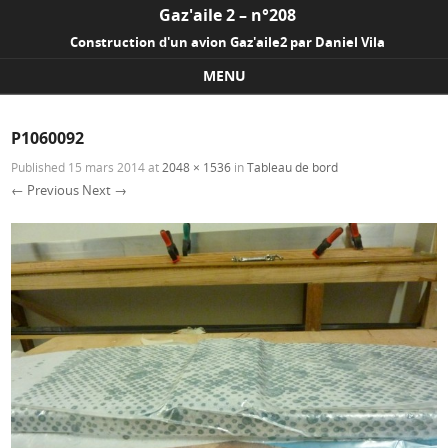
Gaz'aile 2 – n°208
Construction d'un avion Gaz'aile2 par Daniel Vila
MENU
Skip to content
P1060092
Published
15 mars 2014
at
2048 × 1536
in
Tableau de bord
← Previous
Next →