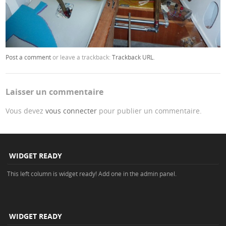
Post a comment
or leave a trackback:
Trackback URL
.
Laisser un commentaire
Vous devez
vous connecter
pour publier un commentaire.
WIDGET READY
This left column is widget ready! Add one in the admin panel.
WIDGET READY