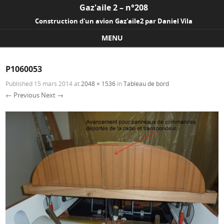
Gaz'aile 2 – n°208
Construction d'un avion Gaz'aile2 par Daniel Vila
MENU
Skip to content
P1060053
Published
15 mars 2014
at
2048 × 1536
in
Tableau de bord
← Previous
Next →