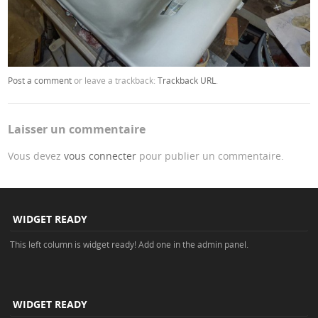
Post a comment
or leave a trackback:
Trackback URL
.
Laisser un commentaire
Vous devez
vous connecter
pour publier un commentaire.
WIDGET READY
This left column is widget ready! Add one in the admin panel.
WIDGET READY