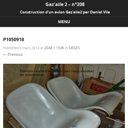
Gaz'aile 2 – n°208
Construction d'un avion Gaz'aile2 par Daniel Vila
MENU
Skip to content
P1050918
Published
6 mars 2014
at
2048 × 1536
in
SIEGES
← Previous