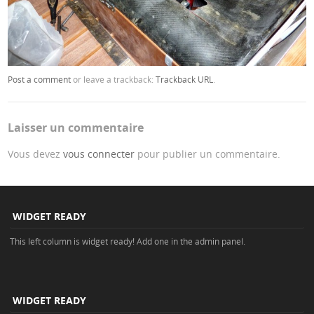
Post a comment
or leave a trackback:
Trackback URL
.
Laisser un commentaire
Vous devez
vous connecter
pour publier un commentaire.
WIDGET READY
This left column is widget ready! Add one in the admin panel.
WIDGET READY