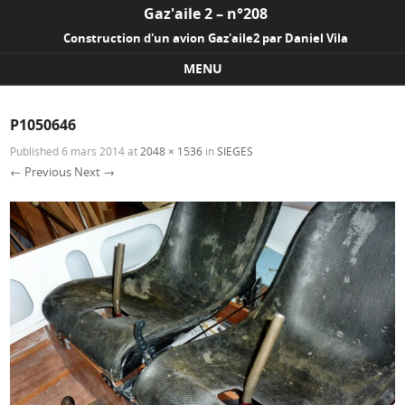
Gaz'aile 2 – n°208
Construction d'un avion Gaz'aile2 par Daniel Vila
MENU
Skip to content
P1050646
Published
6 mars 2014
at
2048 × 1536
in
SIEGES
← Previous
Next →