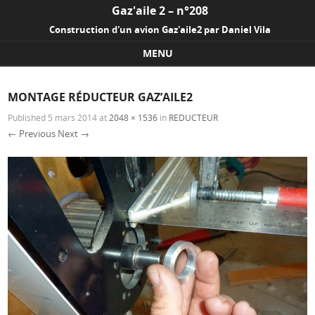
Gaz'aile 2 – n°208
Construction d'un avion Gaz'aile2 par Daniel Vila
MENU
Skip to content
MONTAGE RÉDUCTEUR GAZ’AILE2
Published
5 mars 2014
at
2048 × 1536
in
REDUCTEUR
← Previous
Next →