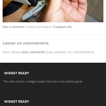
Post a comment
or leave a trackback:
Trackback URL
.
Laisser un commentaire
Vous devez
vous connecter
pour publier un commentaire.
WIDGET READY
This left column is widget ready! Add one in the admin panel.
WIDGET READY