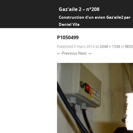
Gaz'aile 2 – n°208
Construction d'un avion Gaz'aile2 par
Daniel Vila
P1050499
Published
5 mars 2014
at
2048 × 1536
in
RED
← Previous
Next →