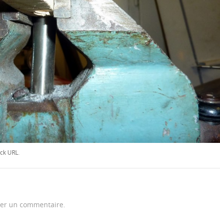
ck URL
.
er un commentaire.