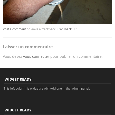
Post a comment
or leave a trackback:
Trackback URL
.
Laisser un commentaire
Vous devez
vous connecter
pour publier un commentaire.
WIDGET READY
This left column is widget ready! Add one in the admin panel.
WIDGET READY