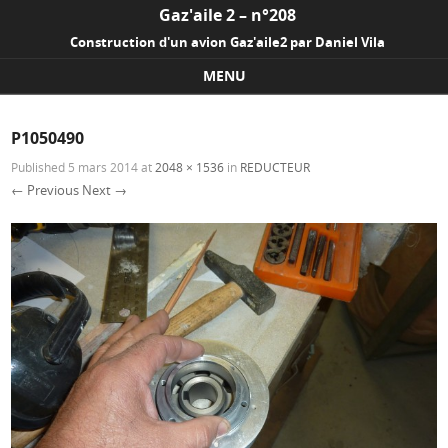
Gaz'aile 2 – n°208
Construction d'un avion Gaz'aile2 par Daniel Vila
MENU
Skip to content
P1050490
Published
5 mars 2014
at
2048 × 1536
in
REDUCTEUR
← Previous
Next →