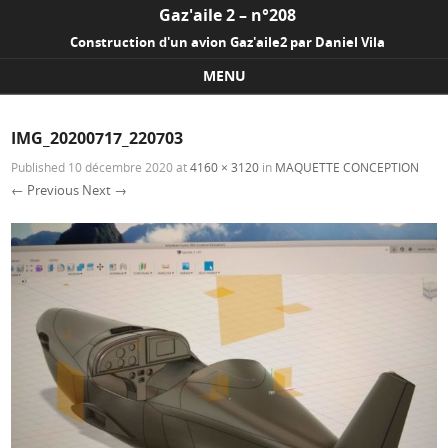
Gaz'aile 2 – n°208
Construction d'un avion Gaz'aile2 par Daniel Vila
MENU
Skip to content
IMG_20200717_220703
Published
10 décembre 2020
at
4160 × 3120
in
MAQUETTE CONCEPTION
← Previous
Next →