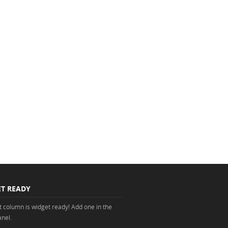
T READY
ht column is widget ready! Add one in the
nel.