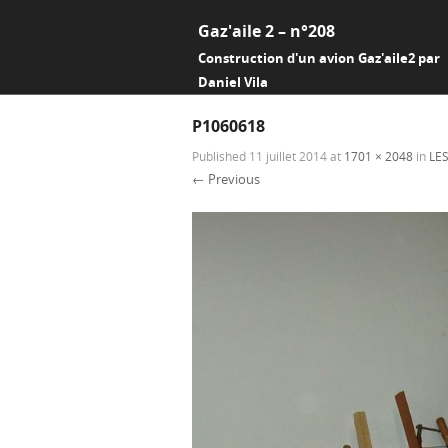
Gaz'aile 2 – n°208
Construction d'un avion Gaz'aile2 par
Daniel Vila
P1060618
Published
11 juillet 2014
at
1701 × 2048
in
LE
← Previous