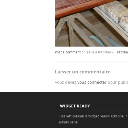
Post a comment
or leave a trackback:
Trackba
Laisser un commentaire
Vous devez
vous connecter
pour publi
WIDGET READY
This left column is widget ready! Add one in
admin panel.