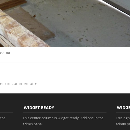
ck URL
.
er un commentaire.
WIDGET READY
WIDGE
 the
This center column is widget ready! Add one in the
This rig
admin panel.
admin pa