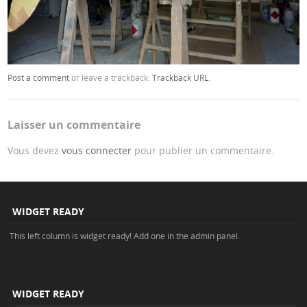
Post a comment
or leave a trackback:
Trackback URL
.
Laisser un commentaire
Vous devez
vous connecter
pour publier un commentaire.
WIDGET READY
This left column is widget ready! Add one in the admin panel.
WIDGET READY