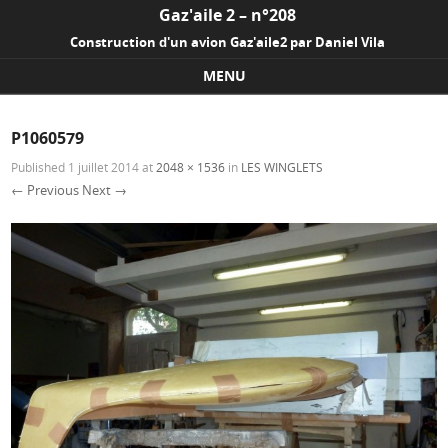
Gaz'aile 2 – n°208
Construction d'un avion Gaz'aile2 par Daniel Vila
MENU
Skip to content
P1060579
Published
1 juillet 2014
at
2048 × 1536
in
LES WINGLETS
← Previous
Next →