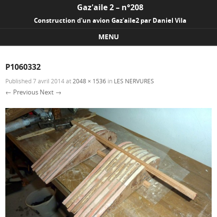
Gaz'aile 2 – n°208
Construction d'un avion Gaz'aile2 par Daniel Vila
MENU
Skip to content
P1060332
Published
7 avril 2014
at
2048 × 1536
in
LES NERVURES
← Previous
Next →