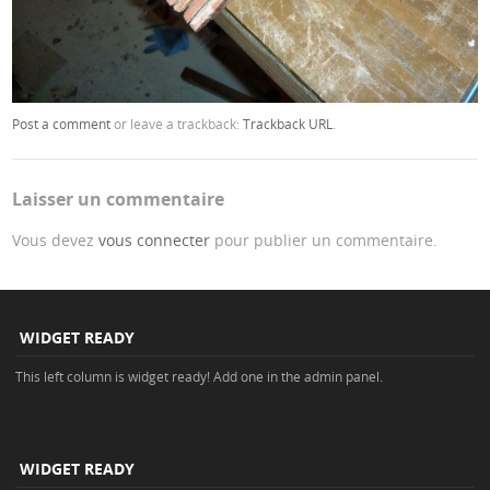
Post a comment
or leave a trackback:
Trackback URL
.
Laisser un commentaire
Vous devez
vous connecter
pour publier un commentaire.
WIDGET READY
This left column is widget ready! Add one in the admin panel.
WIDGET READY