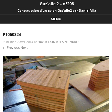
Gaz'aile 2 – n°208
Construction d'un avion Gaz'aile2 par Daniel Vila
MENU
Skip to content
P1060324
Published
7 avril 2014
at
2048 × 1536
in
LES NERVURES
← Previous
Next →