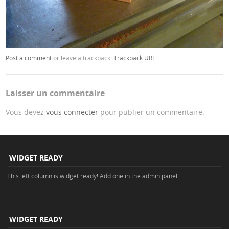
Post a comment
or leave a trackback:
Trackback URL
.
Laisser un commentaire
Vous devez
vous connecter
pour publier un commentaire.
WIDGET READY
This left column is widget ready! Add one in the admin panel.
WIDGET READY