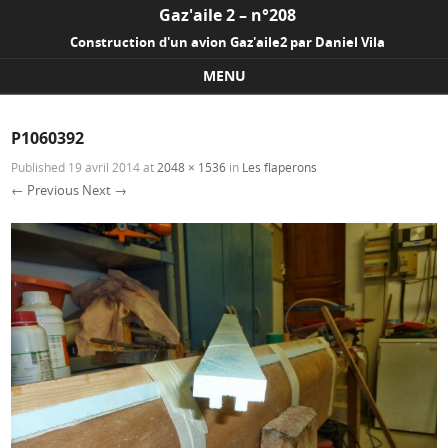
Gaz'aile 2 – n°208
Construction d'un avion Gaz'aile2 par Daniel Vila
MENU
Skip to content
P1060392
Published
19 avril 2014
at
2048 × 1536
in
Les flaperons
← Previous
Next →