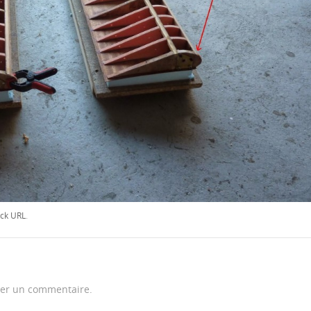
ck URL
.
er un commentaire.