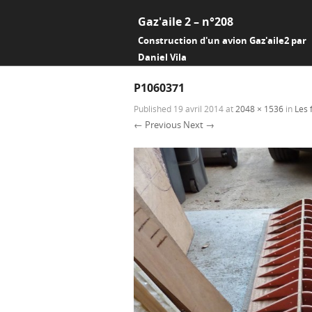
Gaz'aile 2 – n°208
Construction d'un avion Gaz'aile2 par
Daniel Vila
P1060371
Published
19 avril 2014
at
2048 × 1536
in
Les 
← Previous
Next →