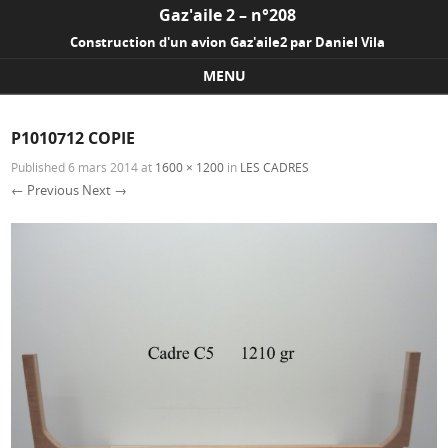
Gaz'aile 2 – n°208
Construction d'un avion Gaz'aile2 par Daniel Vila
MENU
Skip to content
P1010712 COPIE
Published
6 mars 2014
at
1600 × 1200
in
LES CADRES
← Previous
Next →