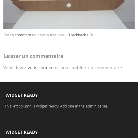
Post a comment
or leave a trackback:
Trackback URL
.
Laisser un commentaire
Vous devez
vous connecter
pour publier un commentaire.
WIDGET READY
This left column is widget ready! Add one in the admin panel.
WIDGET READY