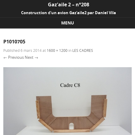
Gaz'aile 2 – n°208
Construction d'un avion Gaz'aile2 par Daniel Vila
MENU
Skip to content
P1010705
Published
6 mars 2014
at
1600 × 1200
in
LES CADRES
← Previous
Next →