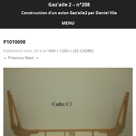
Gaz'aile 2 – n°208
Construction d'un avion Gaz'aile2 par Daniel Vila
MENU
Skip to content
P1010698
Published
6 mars 2014
at
1600 × 1200
in
LES CADRES
← Previous
Next →