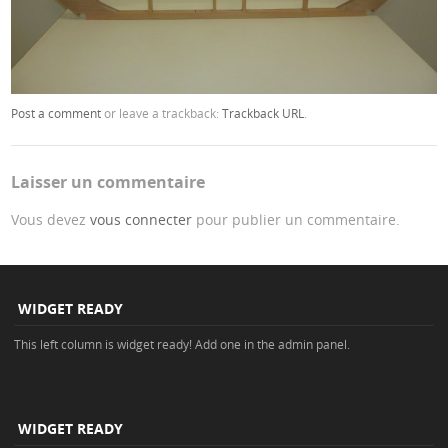
Post a comment
or leave a trackback:
Trackback URL
.
Laisser un commentaire
Vous devez
vous connecter
pour publier un commentaire.
WIDGET READY
This left column is widget ready! Add one in the admin panel.
WIDGET READY