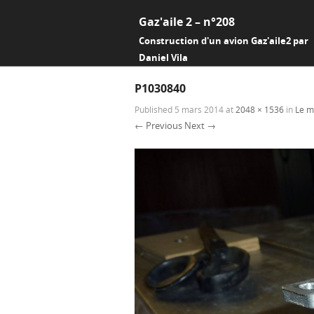
Gaz'aile 2 – n°208
Construction d'un avion Gaz'aile2 par
Daniel Vila
P1030840
Published
5 mars 2014
at
2048 × 1536
in
Le m
← Previous
Next →